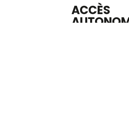
ACCÈS
Réservation
simple,
AUTONO
rapide,
100%
Accès autonome
autonome
à partir de 06h15
à 00h15
(hors
heures ouverture)
Aucun prêt de
matériel
(pas de raquettes,
Jouez quand
pas de balles)
vous voulez,
sans
contrainte